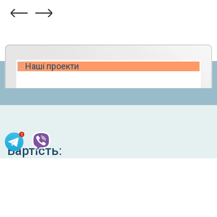
Вартість:
У нас накопичений найбагатший досвід і
експертиза по Opencart. Деякі модулі