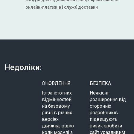
онлайн-платежів і служб доставки
Недоліки:
ОНОВЛЕННЯ
БЕЗПЕКА
Із-за істотних
Неякісні
відмінностей
розширення від
на базовому
сторонніх
рівні в різних
розробників
версіях
підвищують
движка, рідко
ризик зробити
коли модулі з
сайт уразливим