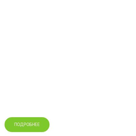
THE PHP FRAMEWORK
Opencart
E-commerce platform, ориентированная на создание интернет-
магазинов и интернет-каталогов любых товаров или услуг
ПОДРОБНЕЕ
ПРИМЕРЫ